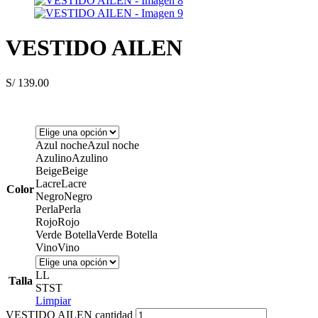
VESTIDO AILEN
S/
139.00
Azul noche
Azul noche
Azulino
Azulino
Beige
Beige
Lacre
Lacre
Color
Negro
Negro
Perla
Perla
Rojo
Rojo
Verde Botella
Verde Botella
Vino
Vino
L
L
Talla
ST
ST
Limpiar
VESTIDO AILEN cantidad